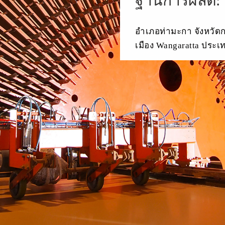
ฐานการผลิต:
อำเภอท่ามะกา จังหวัด
เมือง Wangaratta ประเ