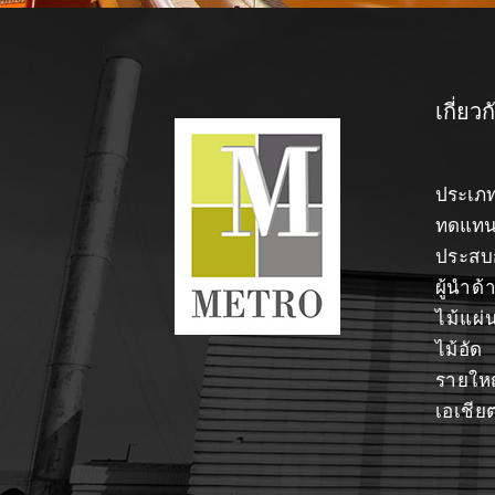
เกี่ยว
ประเภท
ทดแทน
ประสบก
ผู้นำ
ด้
ไม้แผ่
ไม้อั
รายให
เอเชีย