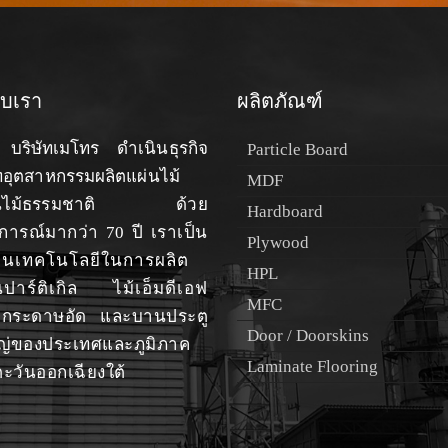
กับเรา
ผลิตภัณฑ์
บริษัทเมโทร ดำเนินธุรกิจ
Particle Board
อุตสาหกรรมผลิตแผ่นไม้
MDF
ไม้ธรรมชาติ
ด้วย
Hardboard
ารณ์มากว่า 70 ปี เราเป็น
Plywood
านเทคโนโลยีในการผลิต
HPL
นปาร์ติเกิล ไม้เอ็มดีเอฟ
MFC
ด กระดาษอัด และบานประตู
Door / Doorskins
ญ่ของประเทศและภูมิภาค
Laminate Flooring
ตะวันออกเฉียงใต้