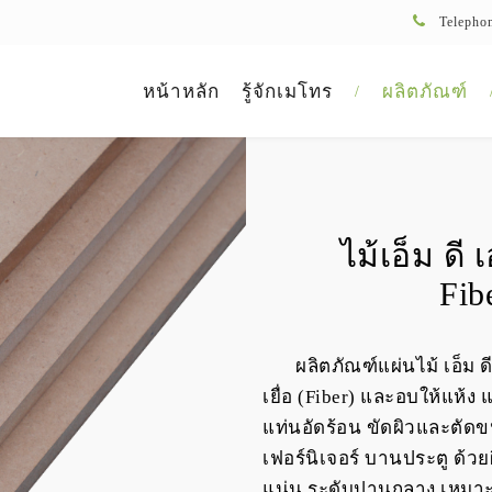
Telepho
หน้าหลัก
รู้จักเมโทร
ผลิตภัณฑ์
ไม้เอ็ม ดี
Fib
ผลิตภัณฑ์แผ่นไม้ เอ็ม 
เยื่อ (Fiber) และอบให้แห้
แท่นอัดร้อน ขัดผิวและต
เฟอร์นิเจอร์ บานประตู ด้วย
แน่น ระดับปานกลาง เหมาะส